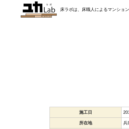
床ラボは、床職人による
マンショ
施工日
20
所在地
兵