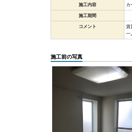
施工内容
カ
施工期間
コメント
賃
一
施工前の写真