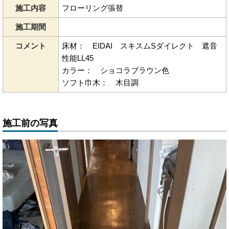
施工内容
フローリング張替
施工期間
コメント
床材： EIDAI スキスムSダイレクト 遮音
性能LL45
カラー： ショコラブラウン色
ソフト巾木： 木目調
施工前の写真